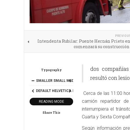
PREVIOU
Intendenta Rubilar: Puente Hernán Prieto e
comenzará su construcción 
dos compañías 
Typography
resultó con lesi
SMALLER
SMALL
MEDIUM
BIG
BIGGER
DEFAULT
HELVETICA
SEGOE
GEORGIA
TIMES
Cerca de las 11:00 ho
camión repartidor d
READING MODE
interrumpiera el tráns
Share This
Cuarta y Sexta Compañía
Según información pre