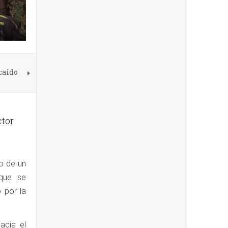
caído
tor
o de un
que se
 por la
acia el