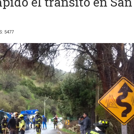
ido el tránsito en San
S: 5477