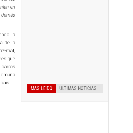
enían en
or demás
endo la
á de la
az-mat,
res que
 carros
 comuna
 país.
MAS LEIDO
ULTIMAS NOTICIAS