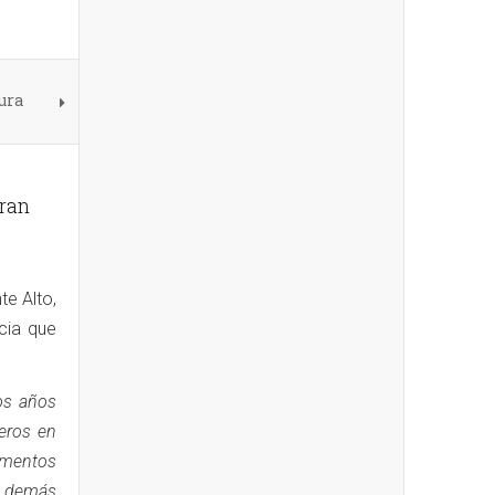
ura
ran
te Alto,
cia que
os años
eros en
ementos
or demás