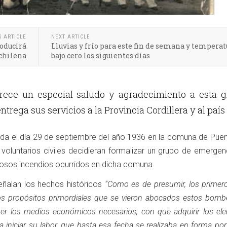
S ARTICLE
NEXT ARTICLE
roducirá
Lluvias y frío para este fin de semana y temperat
 chilena
bajo cero los siguientes días
frece un especial saludo y agradecimiento a esta g
ntrega sus servicios a la Provincia Cordillera y al país
dada el día 29 de septiembre del año 1936 en la comuna de Puen
voluntarios civiles decidieran formalizar un grupo de emergen
osos incendios ocurridos en dicha comuna
eñalan los hechos históricos
“Como es de presumir, los primer
os propósitos primordiales que se vieron abocados estos bomb
ener los medios económicos necesarios, con que adquirir los el
 iniciar su labor, que hasta esa fecha se realizaba en forma p