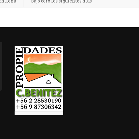
 chilena
bajo cero los siguientes días