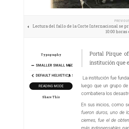
PREVIOU
Lectura del fallo de la Corte Internacional se p
10:00 horas
Portal Pirque o
Typography
institución que e
SMALLER
SMALL
MEDIUM
BIG
BIGGER
DEFAULT
HELVETICA
SEGOE
GEORGIA
TIMES
La institución fue fun
luego que un grupo de 
READING MODE
combatiera los desastr
Share This
En sus inicios, como s
fueron duros, uno de l
ciernes, fue el de obt
más indispensables para