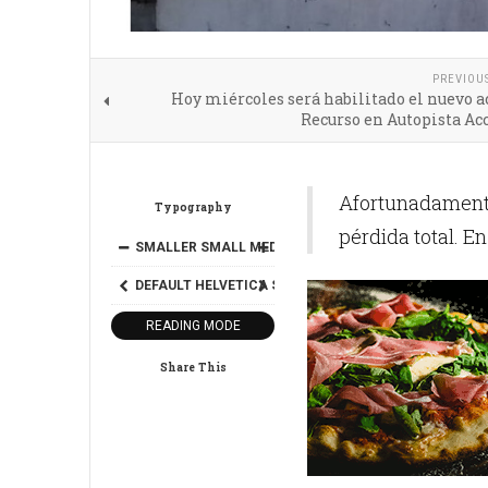
PREVIOU
Hoy miércoles será habilitado el nuevo a
Recurso en Autopista Ac
Afortunadamente
Typography
pérdida total. E
SMALLER
SMALL
MEDIUM
BIG
BIGGER
DEFAULT
HELVETICA
SEGOE
GEORGIA
TIMES
READING MODE
Share This