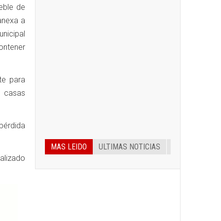
eble de
 anexa a
unicipal
contener
te para
y casas
pérdida
MAS LEIDO
ULTIMAS NOTICIAS
ializado