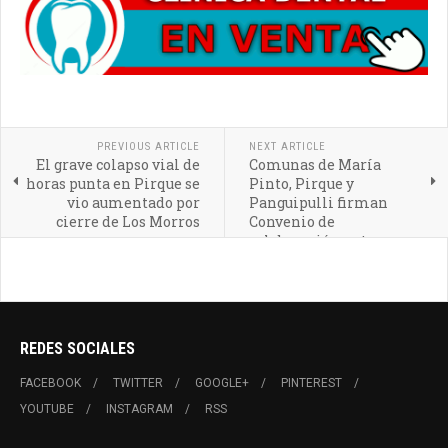
PREVIOUS ARTICLE
NEXT ARTICLE
El grave colapso vial de
Comunas de María
horas punta en Pirque se
Pinto, Pirque y
vio aumentado por
Panguipulli firman
cierre de Los Morros
Convenio de
colaboración entre
corporaciones
REDES SOCIALES
FACEBOOK
TWITTER
GOOGLE+
PINTEREST
YOUTUBE
INSTAGRAM
RSS