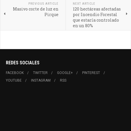
PREVIOUS ARTICLE
NEXT ARTICLE
Masivo corte de luz en
120 hectáreas afectadas
Pirque
por Incendio Forestal
que estaría controlado
en un 80%
REDES SOCIALES
FACEBOOK
TWITTER
GOOGLE+
PINTEREST
YOUTUBE
INSTAGRAM
RSS