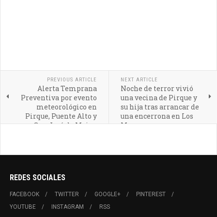
PREVIOUS ARTICLE
NEXT ARTICLE
Alerta Temprana
Noche de terror vivió
Preventiva por evento
una vecina de Pirque y
meteorológico en
su hija tras arrancar de
Pirque, Puente Alto y
una encerrona en Los
San José de Maipo
Morros
REDES SOCIALES
FACEBOOK
TWITTER
GOOGLE+
PINTEREST
YOUTUBE
INSTAGRAM
RSS