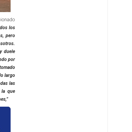
cionado
odos los
s, pero
osotros.
y duele
ando por
 tomado
o largo
das las
 la que
es,”