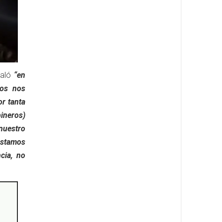
ñaló
“en
ros nos
or tanta
ineros)
nuestro
estamos
cia, no