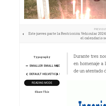
PREVIOU
Este jueves parte la Restricción Vehicular 2024
el calendario 
Durante tres no
Typography
en homenaje a l
SMALLER
SMALL
MEDIUM
BIG
BIGGER
de un atentado d
DEFAULT
HELVETICA
SEGOE
GEORGIA
TIMES
READING MODE
Share This