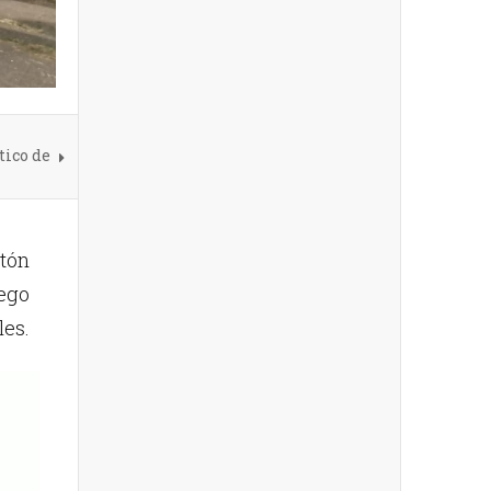
tico de
atón
uego
les.