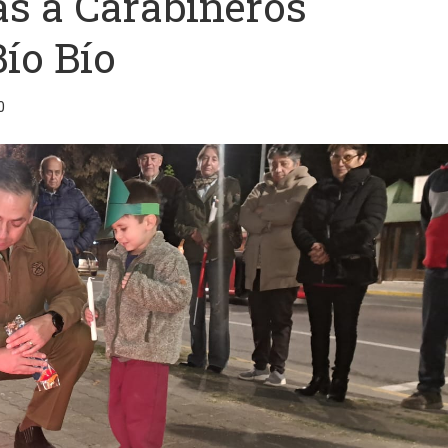
as a Carabineros
Bío Bío
0