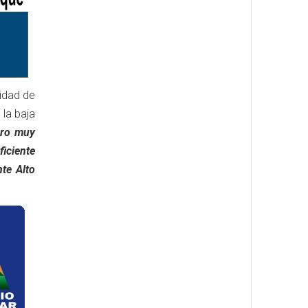
idad de
 la baja
ero muy
ficiente
te Alto