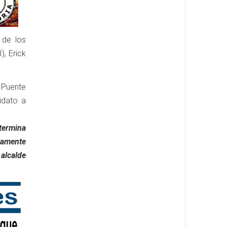
 de los
), Erick
 Puente
idato a
termina
tamente
 alcalde