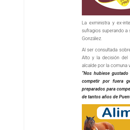
La exministra y ex-in
sufragios superando a 
González.
Al ser consultada sobr
Alto y la decisión de
alcalde por la comuna v
“Nos hubiese gustado 
competir por fuera g
preparados para competi
de tantos años de Puent