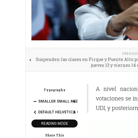
PREVIOU
Suspenden las clases en Pirque y Puente Alto p
jueves 13 y viernes 14 
A nivel nacion
Typography
votaciones se i
SMALLER
SMALL
MEDIUM
BIG
BIGGER
UDI, y posterior
DEFAULT
HELVETICA
SEGOE
GEORGIA
TIMES
READING MODE
Share This