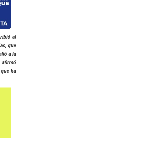
ribió al
ias, que
lió a la
s afirmó
 que ha