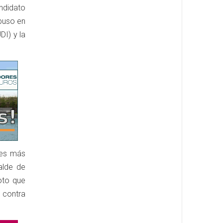
andidato
mpuso en
DI) y la
nes más
alde de
oto que
 contra