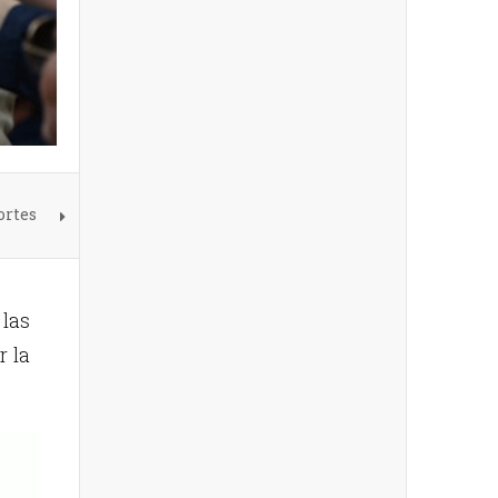
ortes
las
r la