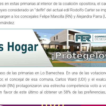
es en estas primarias al interior de la coalición opositora, el c
eyes considerado un ”delfín” del actual edil Rodolfo Carter se i
argen a los concejales Felipe Mancilla (RN) y Alejandra Parra (U
ernández.
caso de las primarias en Lo Barnechea. En una de las votacio
or, el concejal de esa comuna, Carlos Ward (UDI) y el exalc
sandri (RN) protagonizaron una estrecha competencia voto a v
en favor de este último al obtener un 58% de las preferencias,