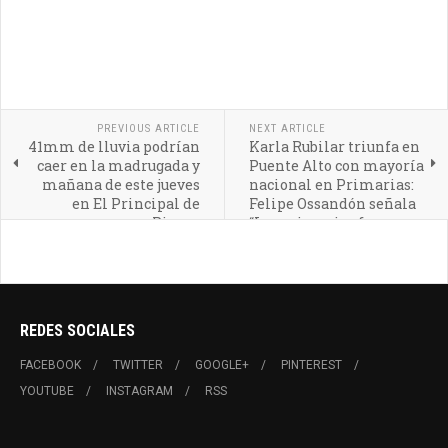
PREVIOUS ARTICLE
NEXT ARTICLE
41mm de lluvia podrían
Karla Rubilar triunfa en
caer en la madrugada y
Puente Alto con mayoría
mañana de este jueves
nacional en Primarias:
en El Principal de
Felipe Ossandón señala
Pirque
“Las primarias fueron
truchas”
REDES SOCIALES
FACEBOOK
TWITTER
GOOGLE+
PINTEREST
YOUTUBE
INSTAGRAM
RSS