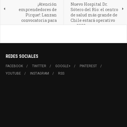
¡Atención
Nuevo Hospital Dr.
emprendedores de
Sótero del Río: el centro
Pirque!: Lanzan
de salud más grande de
convocatoria para
Chile estará operativo
apoyar a
en 2028
emprendedores
mayores de 60 años
REDES SOCIALES
FACEBOOK
TWITTER
GOOGLE+
PINTEREST
YOUTUBE
INSTAGRAM
RSS