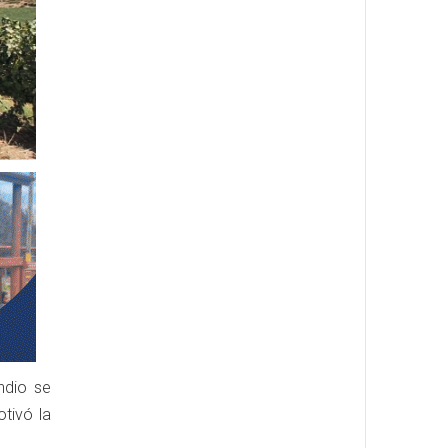
ndio se
tivó la