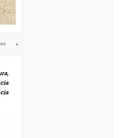
 en
ra,
cia
cia