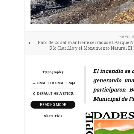
PREVIOU
Paro de Conaf mantiene cerrados el Parque N
Río Clarillo y el Monumento Natural El
El incendio se 
Typography
generando una
SMALLER
SMALL
MEDIUM
BIG
BIGGER
participaron 
DEFAULT
HELVETICA
SEGOE
GEORGIA
TIMES
Municipal de Pi
READING MODE
Share This