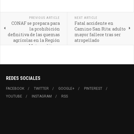
PREVIOUS ARTICLE
NEXT ARTICLE
CONAF se prepara para
Fatal accidente en
la prohibición
Camino San Rita: adulto
definitiva de las quemas
mayor fallece tras ser
agrícolas en la Región
atropellado
Metropolitana
REDES SOCIALES
FACEBOOK
TWITTER
GOOGLE+
PINTEREST
YOUTUBE
INSTAGRAM
RSS