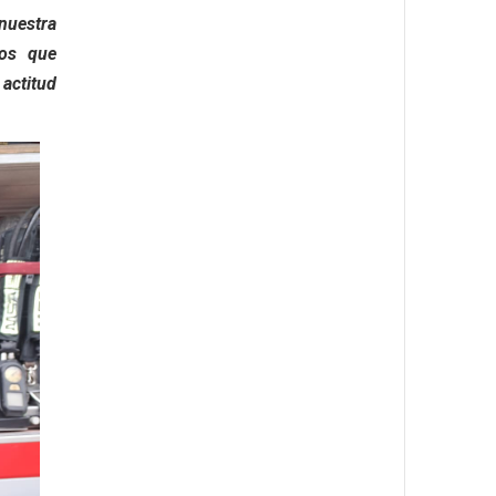
nuestra
tos que
actitud