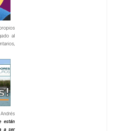
 propios
gado al
ntarios,
 Andrés
e están
a a ser