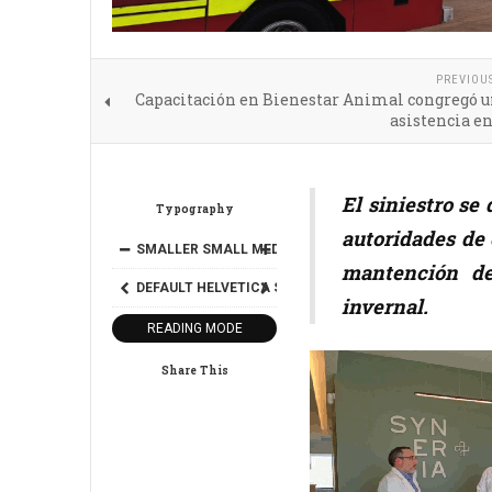
PREVIOU
Capacitación en Bienestar Animal congregó u
asistencia e
El siniestro se
Typography
autoridades de 
SMALLER
SMALL
MEDIUM
BIG
BIGGER
mantención de
DEFAULT
HELVETICA
SEGOE
GEORGIA
TIMES
invernal.
READING MODE
Share This