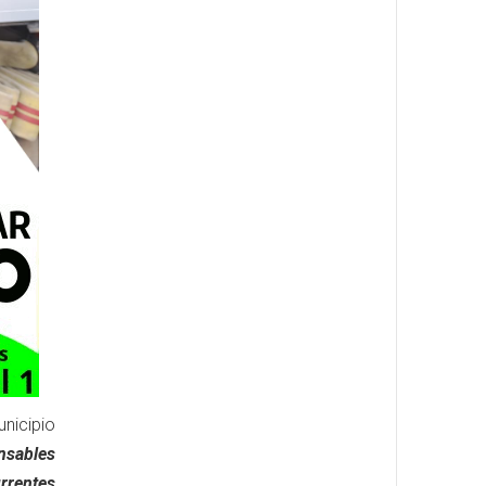
unicipio
nsables
urrentes