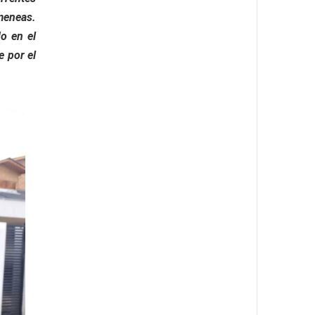
meneas.
o en el
e por el