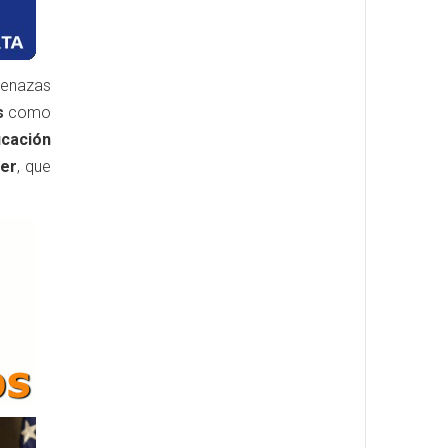
menazas
s
como
icación
ver
, que