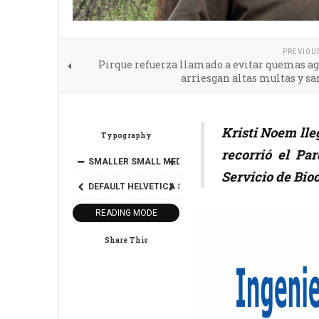
PREVIOU
Pirque refuerza llamado a evitar quemas ag
arriesgan altas multas y s
Kristi Noem lle
Typography
recorrió el Pa
SMALLER
SMALL
MEDIUM
BIG
BIGGER
Servicio de Bio
DEFAULT
HELVETICA
SEGOE
GEORGIA
TIMES
READING MODE
Share This