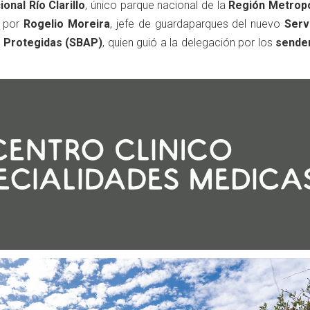
onal Río Clarillo
, único parque nacional de la
Región Metropo
a por
Rogelio Moreira
, jefe de guardaparques del nuevo
Serv
s Protegidas (SBAP)
, quien guió a la delegación por los
sende