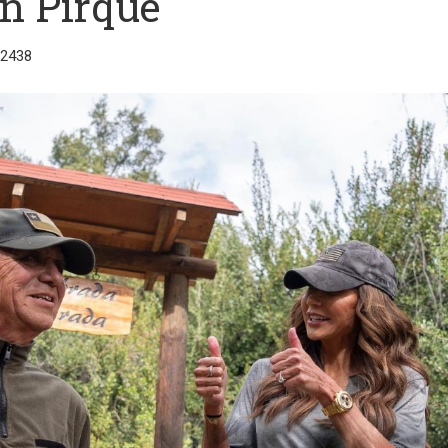
n Pirque
12438