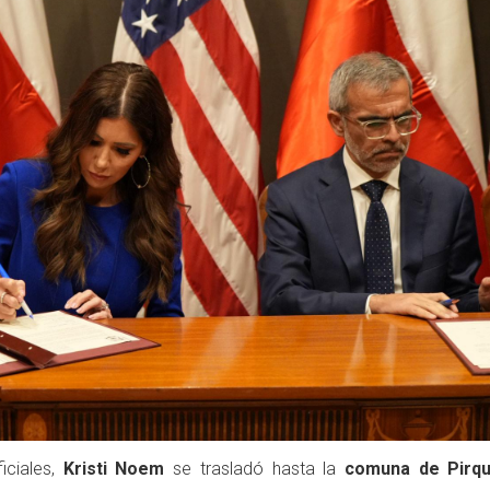
iciales,
Kristi Noem
se trasladó hasta la
comuna de Pirq