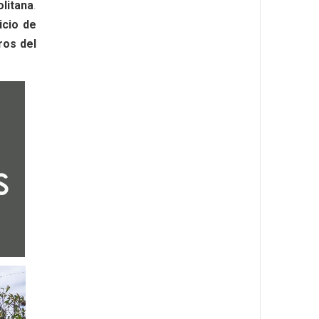
litana
.
icio de
ros del