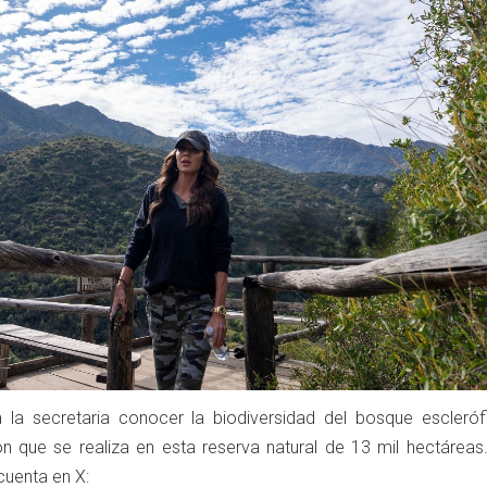
a la secretaria conocer la biodiversidad del bosque esclerófi
ón que se realiza en esta reserva natural de 13 mil hectárea
cuenta en X: