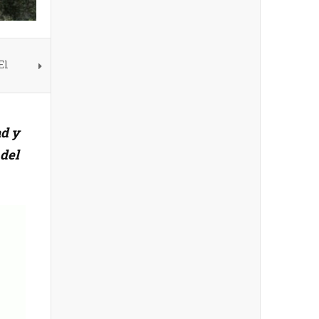
El
ad y
del