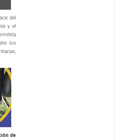
ace del
la y el
mitiría
tre los
itarias,
ión de