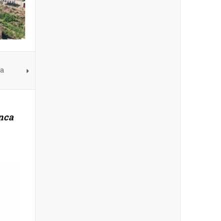
ma
enca