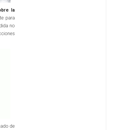
bre la
te para
dida no
acciones
cado de