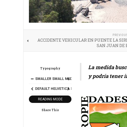
PREVIOU
ACCIDENTE VEHICULAR EN PUENTE LA SIR
SAN JUAN DE 
La medida busca
Typography
y podría tener 
SMALLER
SMALL
MEDIUM
BIG
BIGGER
DEFAULT
HELVETICA
SEGOE
GEORGIA
TIMES
READING MODE
Share This