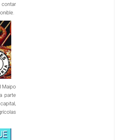
 contar
onible.
el Maipo
a parte
apital,
rícolas