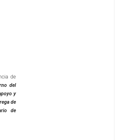
ncia de
rno del
apoyo y
trega de
ario de