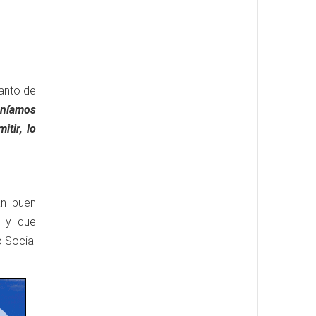
lanto de
eníamos
itir, lo
an buen
, y que
o Social