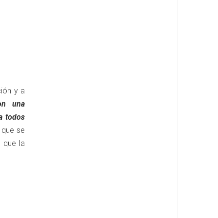
ción y a
on una
a todos
a que se
s que la