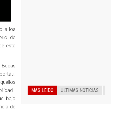
o a los
erio de
de esta
y Becas
ortátil,
quellos
ilidad.
MAS LEIDO
ULTIMAS NOTICIAS
ue bajo
encia de