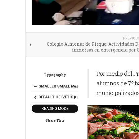
PREVIOU
Colegio Almenar de Pirque: Actividades 
inmersas en emergencia por C
Por medio del Pr
Typography
alumnos de 7º bá
SMALLER
SMALL
MEDIUM
BIG
BIGGER
municipalizados,
DEFAULT
HELVETICA
SEGOE
GEORGIA
TIMES
READING MODE
Share This