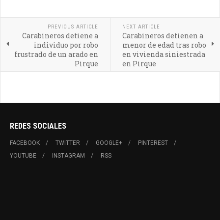
PREVIOUS ARTICLE
NEXT ARTICLE
Carabineros detiene a
Carabineros detienen a
individuo por robo
menor de edad tras robo
frustrado de un arado en
en vivienda siniestrada
Pirque
en Pirque
REDES SOCIALES
FACEBOOK
TWITTER
GOOGLE+
PINTEREST
YOUTUBE
INSTAGRAM
RSS