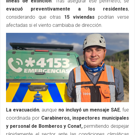
líneas de extinción
. Tras asegurar ese perímetro, se
evacuó preventivamente a los residentes
,
considerando que otras
15 viviendas
podrían verse
afectadas si el viento cambiaba de dirección.
La evacuación
, aunque
no incluyó un mensaje SAE
, fue
coordinada por
Carabineros, inspectores municipales
y personal de Bomberos y Conaf,
permitiendo despejar
rápidamente el sector ante las condiciones climáticas