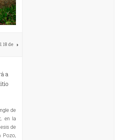
l 18 de
rá a
itio
ingle de
, en la
nesis de
a Pozo,