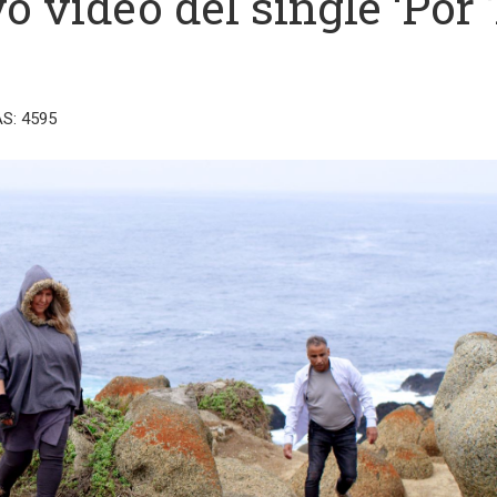
 video del single ‘Por 
AS: 4595