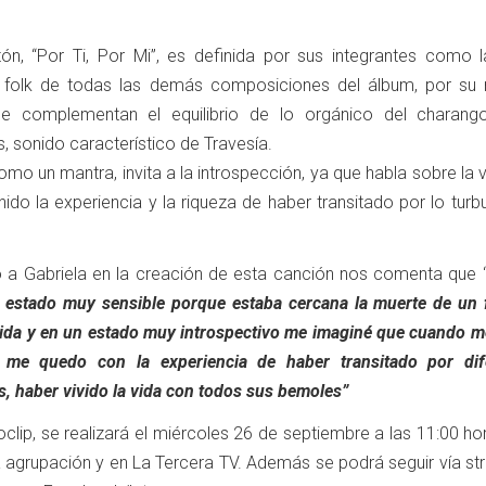
ón, “Por Ti, Por Mi”, es definida por sus integrantes como l
a folk de todas las demás composiciones del álbum, por su 
se complementan el equilibrio de lo orgánico del charang
, sonido característico de Travesía.
omo un mantra, invita a la introspección, ya que habla sobre la v
ido la experiencia y la riqueza de haber transitado por lo turb
ó a Gabriela en la creación de esta canción nos comenta que 
 estado muy sensible porque estaba cercana la muerte de un f
ida y en un estado muy introspectivo me imaginé que cuando m
 me quedo con la experiencia de haber transitado por dif
, haber vivido la vida con todos sus bemoles”
oclip, se realizará el miércoles 26 de septiembre a las 11:00 ho
la agrupación y en La Tercera TV. Además se podrá seguir vía s