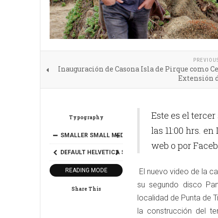
PREVIOU
Inauguración de Casona Isla de Pirque como C
Extensión d
Este es el terce
Typography
las 11:00 hrs. e
SMALLER
SMALL
MEDIUM
BIG
BIGGER
web o por Faceb
DEFAULT
HELVETICA
SEGOE
GEORGIA
TIMES
READING MODE
El nuevo video de la can
su segundo disco Pant
Share This
localidad de Punta de T
la construcción del t