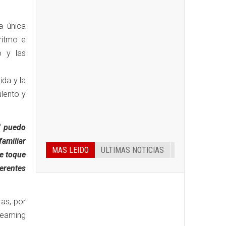
a única
ritmo e
o y las
ida y la
ulento y
“
puedo
amiliar
MAS LEIDO
ULTIMAS NOTICIAS
e toque
erentes
ras, por
treaming