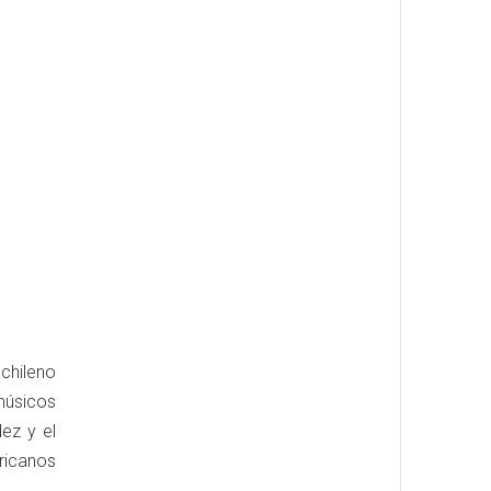
chileno
 músicos
ez y el
ricanos