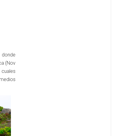
) donde
aca (Nov
s cuales
 medios