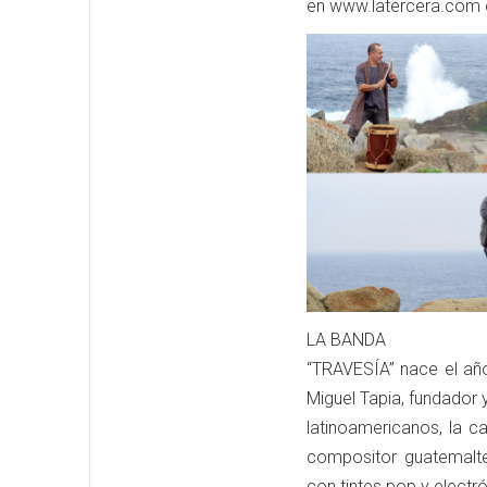
en www.latercera.com 
LA BANDA
“TRAVESÍA” nace el añ
Miguel Tapia, fundador 
latinoamericanos, la c
compositor guatemalte
con tintes pop y electr