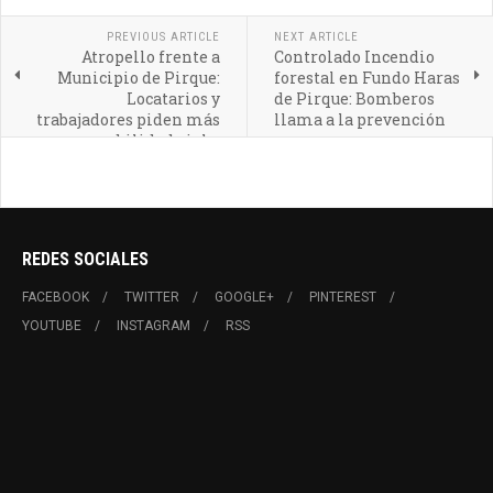
PREVIOUS ARTICLE
NEXT ARTICLE
Atropello frente a
Controlado Incendio
Municipio de Pirque:
forestal en Fundo Haras
Locatarios y
de Pirque: Bomberos
trabajadores piden más
llama a la prevención
responsabilidad vial a
conductores
REDES SOCIALES
FACEBOOK
TWITTER
GOOGLE+
PINTEREST
YOUTUBE
INSTAGRAM
RSS