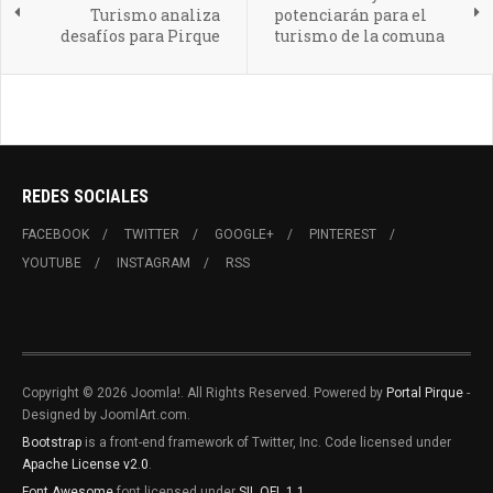
Turismo analiza
potenciarán para el
desafíos para Pirque
turismo de la comuna
REDES SOCIALES
FACEBOOK
TWITTER
GOOGLE+
PINTEREST
YOUTUBE
INSTAGRAM
RSS
Copyright © 2026 Joomla!. All Rights Reserved. Powered by
Portal Pirque
-
Designed by JoomlArt.com.
Bootstrap
is a front-end framework of Twitter, Inc. Code licensed under
Apache License v2.0
.
Font Awesome
font licensed under
SIL OFL 1.1
.