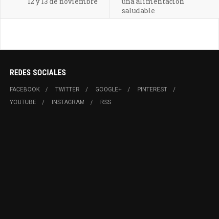
12 y 13 de noviembre
una alimentación
saludable
REDES SOCIALES
FACEBOOK
TWITTER
GOOGLE+
PINTEREST
YOUTUBE
INSTAGRAM
RSS