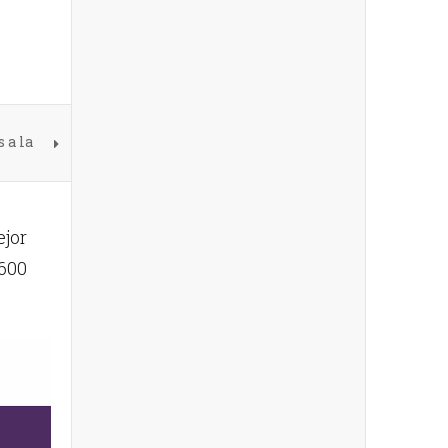
 a la
ejor
600