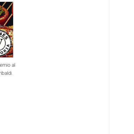
remio al
ibaldi.