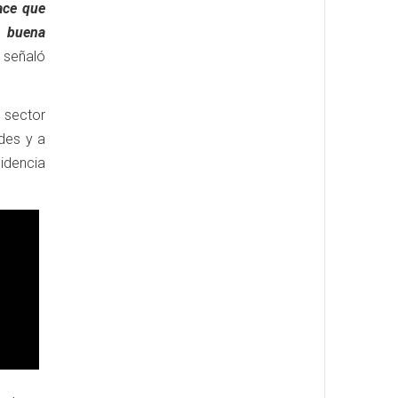
ace que
y buena
 señaló
n sector
des y a
cidencia