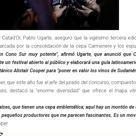
de Catad'Or, Pablo Ugarte, aseguró que la vigésimo tercera edi
arcada por la consolidación de la cepa Carmenere y los es
n Cono Sur muy potente", afirmó Ugarte, que anunció que C
 un festival abierto al público y elaborará una guía latinoamer
itánico Alistair Cooper para "poner en valor los vinos de Sudamér
per, que este año fue el jefe del jurado del concurso, compuest
es, destacó la "enorme diversidad" que ofrece el mapa vitiv
aíses, que tienen una cepa emblemática; aquí hay un montón de 
o pequeños productores que me parecen fascinantes. Es un mov
oper.