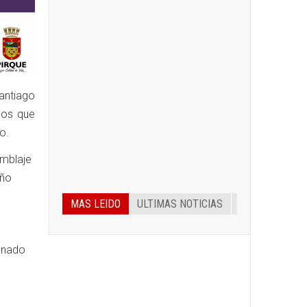
antiago
nos que
o.
amblaje
año
MAS LEIDO
ULTIMAS NOTICIAS
donado