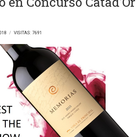
o en Concurso Catad'Or
2018
VISITAS: 7691