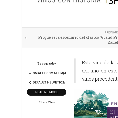
PREVIOU
Pirque será escenario del clásico “Grand P
Zanel
Este vino de la 
Typography
del año en este
SMALLER
SMALL
MEDIUM
BIG
BIGGER
vinos procedent
DEFAULT
HELVETICA
SEGOE
GEORGIA
TIMES
READING MODE
Share This