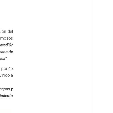
ción del
pumosos
atad'Or
icana de
ica"
.
o por 45
inícola
cepas y
imiento