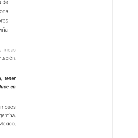
a de
zona
ores
viña
 líneas
tación,
, tener
aduce en
pumosos
entina,
 México,