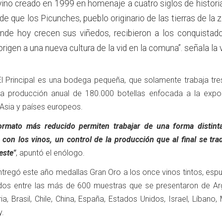
ino creado en 1999 en homenaje a cuatro siglos de histori
de que los Picunches, pueblo originario de las tierras de la 
onde hoy crecen sus viñedos, recibieron a los conquistad
igen a una nueva cultura de la vid en la comuna”. señala la 
 Principal es una bodega pequeña, que solamente trabaja tres
na producción anual de 180.000 botellas enfocada a la expor
, Asia y países europeos.
rmato más reducido permiten trabajar de una forma distinta
 con los vinos, un control de la producción que al final se tr
este"
, apuntó el enólogo.
ntregó este año medallas Gran Oro a los once vinos tintos, es
os entre las más de 600 muestras que se presentaron de Arg
aria, Brasil, Chile, China, España, Estados Unidos, Israel, Líbano,
y.