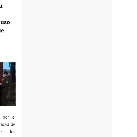
n
 uso
ue
 por el
ridad de
de las