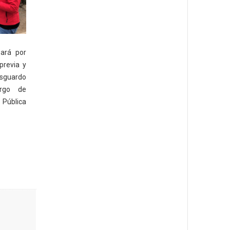
zará por
previa y
esguardo
rgo de
Pública