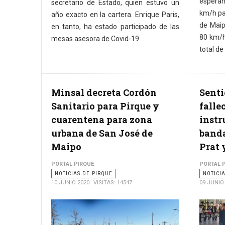
esperan
secretario de Estado, quien estuvo un
km/h pa
año exacto en la cartera. Enrique Paris,
de Maip
en tanto, ha estado participado de las
80 km/h
mesas asesora de Covid-19
total d
Minsal decreta Cordón
Senti
Sanitario para Pirque y
falle
cuarentena para zona
instr
urbana de San José de
banda
Maipo
Prat 
PORTAL PIRQUE
PORTAL 
NOTICIAS DE PIRQUE
NOTICI
10 JUNIO 2020
VISITAS: 14547
09 JUNIO