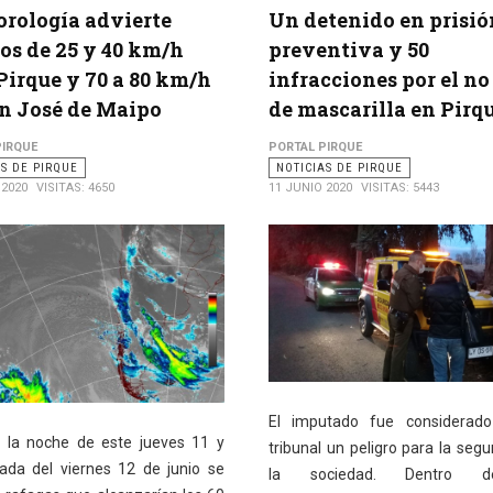
rología advierte
Un detenido en prisió
os de 25 y 40 km/h
preventiva y 50
Pirque y 70 a 80 km/h
infracciones por el no
n José de Maipo
de mascarilla en Pirq
PIRQUE
PORTAL PIRQUE
AS DE PIRQUE
NOTICIAS DE PIRQUE
 2020
VISITAS: 4650
11 JUNIO 2020
VISITAS: 5443
El imputado fue considerado
 la noche de este jueves 11 y
tribunal un peligro para la segu
da del viernes 12 de junio se
la sociedad. Dentro 