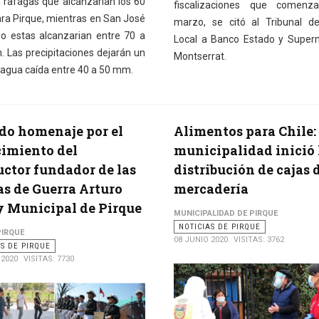
 rafagas que alcanzarían los 60
fiscalizaciones que comenz
ra Pirque, mientras en San José
marzo, se citó al Tribunal de
o estas alcanzarian entre 70 a
Local a Banco Estado y Super
. Las precipitaciones dejarán un
Montserrat.
e agua caída entre 40 a 50 mm.
do homenaje por el
Alimentos para Chile:
cimiento del
municipalidad inició 
uctor fundador de las
distribución de cajas 
s de Guerra Arturo
mercadería
y Municipal de Pirque
MUNICIPALIDAD DE PIRQUE
NOTICIAS DE PIRQUE
PIRQUE
08 JUNIO 2020
VISITAS: 3762
AS DE PIRQUE
 2020
VISITAS: 7730