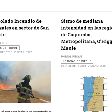
olado Incendio de
Sismo de mediana
zales en sector de San
intensidad en las reg
nte
de Coquimbo,
Metropolitana, O'Higg
. C-R.
Maule
AS DE PIRQUE
MBRE 2018
VISITAS: 3327
PORTAL PIRQUE
NOTICIAS DE PIRQUE
05 DICIEMBRE 2018
VISITAS: 2618
o al parecer habría comenzado a