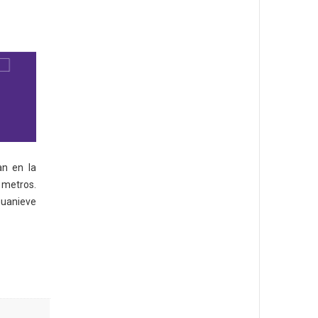
an en la
metros.
uanieve