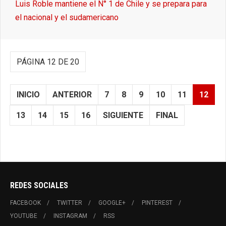
Luis Roble mantiene el N° 1 de Chile y se prepara para
el nacional y el sudamericano
PÁGINA 12 DE 20
INICIO
ANTERIOR
7
8
9
10
11
12
13
14
15
16
SIGUIENTE
FINAL
REDES SOCIALES
FACEBOOK
TWITTER
GOOGLE+
PINTEREST
YOUTUBE
INSTAGRAM
RSS