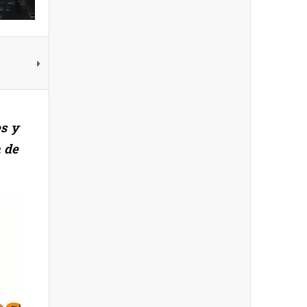
s y
 de