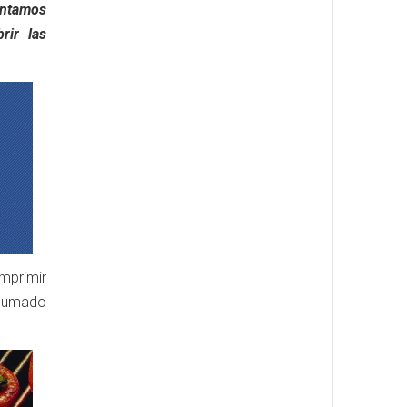
ontamos
rir las
mprimir
a sumado