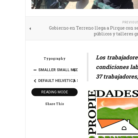
PREVIOU
Gobierno en Terreno llega a Pirque con s
públicos y talleres g
Los trabajadore
Typography
condiciones lab
SMALLER
SMALL
MEDIUM
BIG
BIGGER
37 trabajadores,
DEFAULT
HELVETICA
SEGOE
GEORGIA
TIMES
READING MODE
Share This