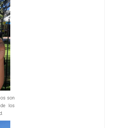
dos son
 de los
d.