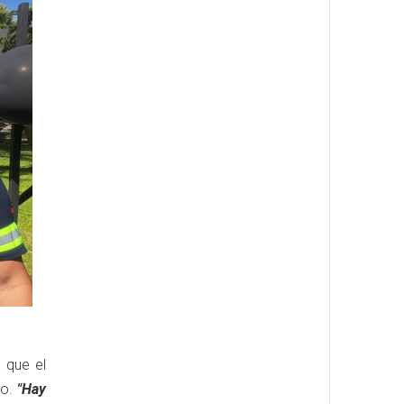
a que el
ño.
"Hay