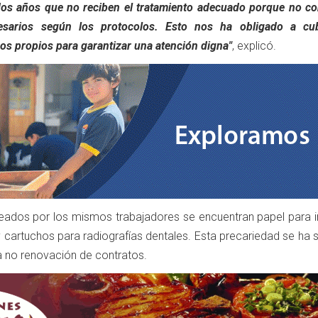
os años que no reciben el tratamiento adecuado porque no c
sarios según los protocolos. Esto nos ha obligado a cub
os propios para garantizar una atención digna"
, explicó.
eados por los mismos trabajadores se encuentran papel para i
 y cartuchos para radiografías dentales. Esta precariedad se h
la no renovación de contratos.